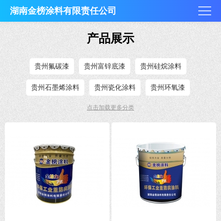
湖南金榜涂料有限责任公司
产品展示
贵州氟碳漆
贵州富锌底漆
贵州硅烷涂料
贵州石墨烯涂料
贵州瓷化涂料
贵州环氧漆
点击加载更多分类
贵州地坪漆
贵州丙烯酸漆
贵州聚氨酯漆
贵州外墙漆
贵州防火涂料
贵州水性漆
贵州耐高温漆
贵州氯化橡胶漆
贵州醇酸漆
贵州防锈漆
贵州特种涂料
贵州其他涂料