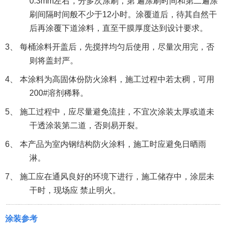
0.3mm左右，分多次涂刷，第 遍涂刷时间和第二遍涂
刷间隔时间般不少于12小时。涂覆道后，待其自然干
后再涂覆下道涂料，直至干膜厚度达到设计要求。
3、 每桶涂料开盖后，先搅拌均匀后使用，尽量次用完，否
则将盖封严。
4、 本涂料为高固体份防火涂料，施工过程中若太稠，可用
200#溶剂稀释。
5、 施工过程中，应尽量避免流挂，不宜次涂装太厚或道未
干透涂装第二道，否则易开裂。
6、 本产品为室内钢结构防火涂料，施工时应避免日晒雨
淋。
7、 施工应在通风良好的环境下进行，施工储存中，涂层未
干时，现场应 禁止明火。
涂装参考