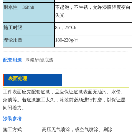
耐水性，
36
hh
h
不起泡，不生锈，允许漆膜轻度变白
失光
施工时限
8h
，
25
℃
h
理论用量
180-220g/
㎡
配套用漆
厚浆醇酸底漆
表面处理
工件表面应先配套底漆，且应保证底漆表面无油污、水份、
杂质等。若底漆施工太久，涂装前必须进行打磨，以保证层
间附着力。
涂装参考
施工方式 高压无气喷涂，或空气喷涂、刷涂