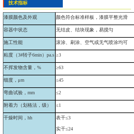
技术指标
漆膜颜色及外观
颜色符合标准样板，漆膜平整光滑
容器中状态
无结皮、结块现象，易搅匀
施工性能
滚涂、刷涂、空气或无气喷涂均可
粘度（
3#
转子
6min
）
pa.s
≥
3
不挥发物含量，
%
≥
63
细度，μ
m
≤
45
弯曲试验，
mm
≤
2
附着力（划格法，级）
≤
1
干燥时间，
h
h
表干≤
3
实干≤
24