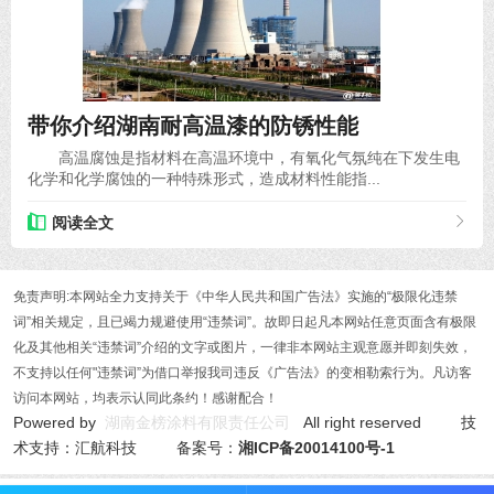
2020-12-13
带你介绍湖南耐高温漆的防锈性能
高温腐蚀是指材料在高温环境中，有氧化气氛纯在下发生电
化学和化学腐蚀的一种特殊形式，造成材料性能指...
阅读全文
免责声明:本网站全力支持关于《中华人民共和国广告法》实施的“极限化违禁
词”相关规定，且已竭力规避使用“违禁词”。故即日起凡本网站任意页面含有极限
化及其他相关“违禁词”介绍的文字或图片，一律非本网站主观意愿并即刻失效，
不支持以任何"违禁词”为借口举报我司违反《广告法》的变相勒索行为。凡访客
访问本网站，均表示认同此条约！感谢配合！
Powered by
湖南金榜涂料有限责任公司
All right reserved 技
术支持：汇航科技 备案号：
湘ICP备20014100号-1