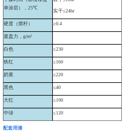
单涂层），
25
℃
实干≤
24hr
硬度（摆杆）
≥
0.4
遮盖力，
g/m
²
白色
≤
230
铁红
≤
160
奶黄
≤
220
黑色
≤
40
大红
≤
190
中绿
≤
120
配套用漆