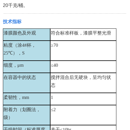
20千克/桶。
技术指标
漆膜颜色及外观
符合标准样板，漆膜平整光滑
粘度（涂
4#
杯，
≥
70
25
℃），
S
细度，μ
m
≤
40
在容器中的状态
搅拌混合后无硬块，呈均匀状
态
柔韧性，
mm
1
附着力（划圈法，
≤
2
级）
干燥时间（标准厚度
表干≤
10hr